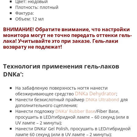
Цвет: нюдовый
Плотность: плотный
Фактура:
Объем: 12 мл
ВНИМАНИЕ! Обратите внимание, что настройки
монитора могут не точно передать оттенки гель-
лака! Учитывайте это при заказе. Гель-лаки
возврату не подлежат!
Технология применения гель-лаков
DNKa':
На забафленую поверхность ногтя нанести
DNKa Dehydrator
обезжиривающее средство
;
Нанести безкислотный праймер
DNKa Ultrabond
для
дополнительного сцепления;
Нанести подложку
DNKa' Rubber Base
/Fiber Base,
просушить в LED/гибридной лампе – 60 секунд (или в
UV лампе – 2 минуты);
Нанести DNKa' Gel Polish, просушить в LED/гибридной
лампе 60 секунд (или в UV лампе – 2 минуты);