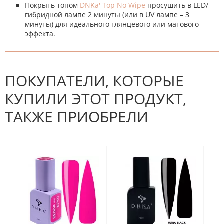
Покрыть топом
DNKa' Top No Wipe
просушить в LED/
гибридной лампе 2 минуты (или в UV лампе – 3
минуты) для идеального глянцевого или матового
эффекта.
К настоящему времени нет
НАПИШИТЕ ОТЗЫВ
отзывов. Вы можете стать первым!
Будьте первым, кто напишет
отзыв.
ПОКУПАТЕЛИ, КОТОРЫЕ
КУПИЛИ ЭТОТ ПРОДУКТ,
ТАКЖЕ ПРИОБРЕЛИ