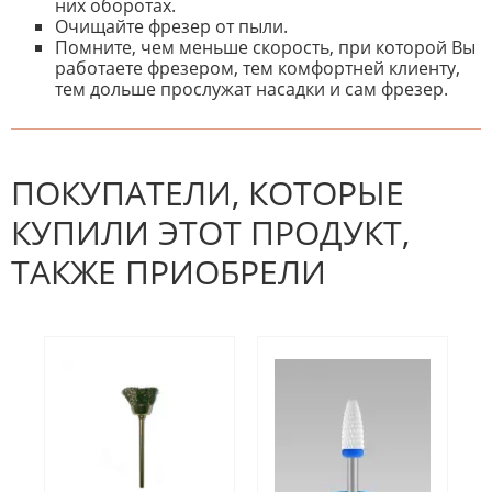
них оборотах.
Очищайте фрезер от пыли.
Помните, чем меньше скорость, при которой Вы
работаете фрезером, тем комфортней клиенту,
тем дольше прослужат насадки и сам фрезер.
К настоящему времени нет
НАПИШИТЕ ОТЗЫВ
отзывов. Вы можете стать первым!
Будьте первым, кто напишет
отзыв.
ПОКУПАТЕЛИ, КОТОРЫЕ
КУПИЛИ ЭТОТ ПРОДУКТ,
ТАКЖЕ ПРИОБРЕЛИ