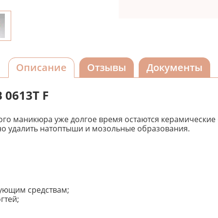
Описание
Отзывы
Документы
 0613T F
го маникюра уже долгое время остаются керамические 
жно удалить натоптыши и мозольные образования.
ующим средствам;
гтей;