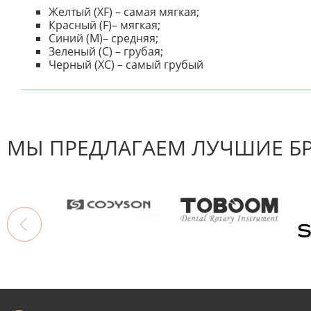
Желтый (XF) – самая мягкая;
Красный (F)– мягкая;
Синий (M)– средняя;
Зеленый (C) – грубая;
Черный (XC) – самый грубый
К настоящему времени нет отзывов. Вы можете стать
МЫ ПРЕДЛАГАЕМ ЛУЧШИЕ Б