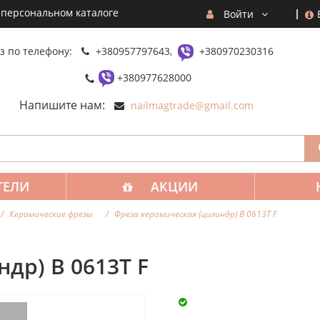
 персональном каталоге
Войти
з по телефону:
+380957797643,
+380970230316
+380977628000
Напишите нам:
nailmagtrade@gmail.com
ТЕЛИ
АКЦИИ
Керамические фрезы
Фреза керамическая (цилиндр) В 0613T F
др) В 0613T F