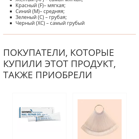
Красный (F)– мягкая;
Синий (M)– средняя;
Зеленый (C) – грубая;
Черный (XC) – самый грубый
К настоящему времени нет
НАПИШИТЕ ОТЗЫВ
отзывов. Вы можете стать первым!
Будьте первым, кто напишет
отзыв.
ПОКУПАТЕЛИ, КОТОРЫЕ
КУПИЛИ ЭТОТ ПРОДУКТ,
ТАКЖЕ ПРИОБРЕЛИ