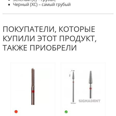
Черный (XC) – самый грубый
К настоящему времени нет
НАПИШИТЕ ОТЗЫВ
отзывов. Вы можете стать первым!
Будьте первым, кто напишет
отзыв.
ПОКУПАТЕЛИ, КОТОРЫЕ
КУПИЛИ ЭТОТ ПРОДУКТ,
ТАКЖЕ ПРИОБРЕЛИ