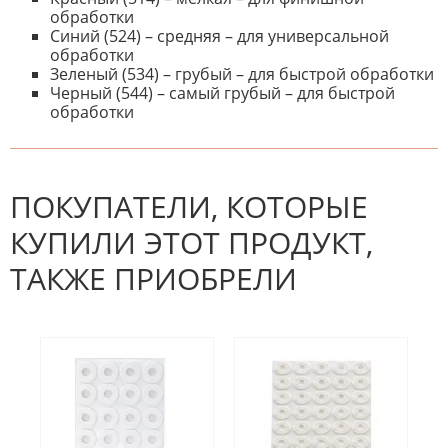
обработки
Синий (524) – средняя – для универсальной
обработки
Зеленый (534) – грубый – для быстрой обработки
Черный (544) – самый грубый – для быстрой
обработки
К настоящему времени нет
НАПИШИТЕ ОТЗЫВ
отзывов. Вы можете стать первым!
Будьте первым, кто напишет
отзыв.
ПОКУПАТЕЛИ, КОТОРЫЕ
КУПИЛИ ЭТОТ ПРОДУКТ,
ТАКЖЕ ПРИОБРЕЛИ