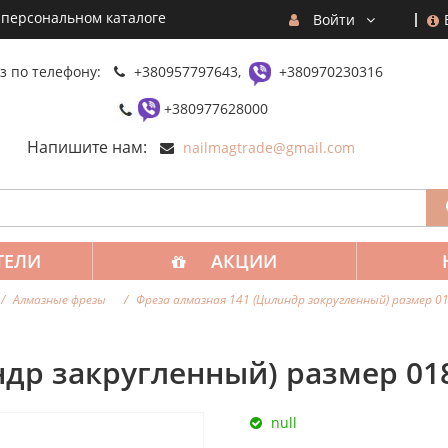
 персональном каталоге
Войти
з по телефону:
+380957797643,
+380970230316
+380977628000
Напишите нам:
nailmagtrade@gmail.com
ТЕЛИ
АКЦИИ
Алмазные фрезы
Фреза алмазная 141 (Цилиндр закругленный) размер 01
др закругленный) размер 018
null