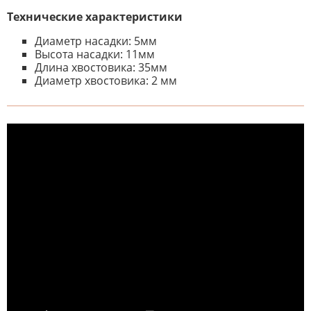
Технические характеристики
Диаметр насадки: 5мм
Высота насадки: 11мм
Длина хвостовика: 35мм
Диаметр хвостовика: 2 мм
К настоящему времени нет
НАПИШИТЕ ОТЗЫВ
отзывов. Вы можете стать первым!
Будьте первым, кто напишет
отзыв.