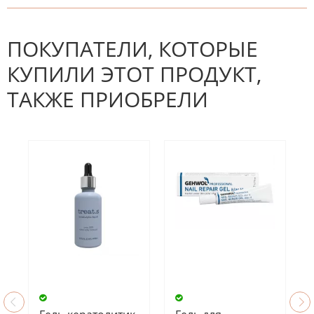
К настоящему времени нет
НАПИШИТЕ ОТЗЫВ
отзывов. Вы можете стать первым!
Будьте первым, кто напишет
отзыв.
ПОКУПАТЕЛИ, КОТОРЫЕ
КУПИЛИ ЭТОТ ПРОДУКТ,
ТАКЖЕ ПРИОБРЕЛИ