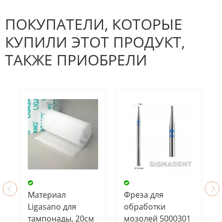
отзывов. Вы можете стать первым!
Будьте первым, кто напишет
отзыв.
ПОКУПАТЕЛИ, КОТОРЫЕ
КУПИЛИ ЭТОТ ПРОДУКТ,
ТАКЖЕ ПРИОБРЕЛИ
Материал
Фреза для
Ligasano для
обработки
тампонады, 20см
мозолей 5000301