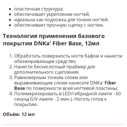
пластичная структура;
обеспечивает укрепление ногтей;
идеальна как подложка для тонких ногтей;
обеспечивает прочную сцепку с ногтем.
Технология применения базового
покрытия DNKa' Fiber Base, 12мл
Обработать поверхность ногтя бафом и нанести
обезжиривающее средство;
Нанести бескислотный праймер для
дополнительного сцепления.
Равномерным тонким слоем или
выравнивающим слоем нанесите DNKa'
Fiber
Base
по поверхности всей ногтевой пластины;
Полимеризировать в LED/гибридной лампе - 60
секунд (UV-лампе - 2 мин.). Ноготь готов к
покрытию.
Объём: 12 мл
К настоящему времени нет
НАПИШИТЕ ОТЗЫВ