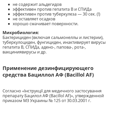
не содержит альдегидов
эффективен против гепатита В и СПИДа
эффективен против туберкулеза — 30 сек. (!)
не оставляет осадков
хорошо смачивает поверхности.
Микробиология:
Бактерициден (включая сальмонеллы и листерии),
туберкулоциден, фунгициден, инактивирует вирусы
гепатита В, СПИДа, адено-, папова-, рота-,
вакциниявирусы и др.
Применение дезинфицирующего
средства Бациллол AФ (Bacillol AF)
Согласно «Інструкції для медичного застосування
препарату Бацилол АФ (Bacillol AF)», утвержденной
приказом МЗ Украины № 125 от 30.03.2001 г.