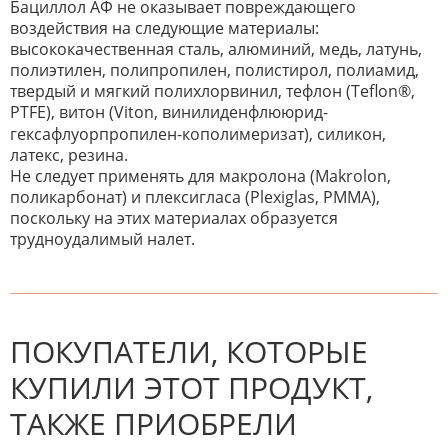
Бациллол АФ не оказывает повреждающего
воздействия на следующие материалы:
высококачественная сталь, алюминий, медь, латунь,
полиэтилен, полипропилен, полистирол, полиамид,
твердый и мягкий полихлорвинил, тефлон (Teflon®,
PTFE), витон (Viton, винилиденфлююрид-
гексафлуорпропилен-кополимеризат), силикон,
латекс, резина.
Не следует применять для макролона (Makrolon,
поликарбонат) и плексигласа (Plexiglas, РММА),
поскольку на этих материалах образуется
трудноудалимый налет.
К настоящему времени нет
НАПИШИТЕ ОТЗЫВ
отзывов. Вы можете стать первым!
Будьте первым, кто напишет
отзыв.
ПОКУПАТЕЛИ, КОТОРЫЕ
КУПИЛИ ЭТОТ ПРОДУКТ,
ТАКЖЕ ПРИОБРЕЛИ