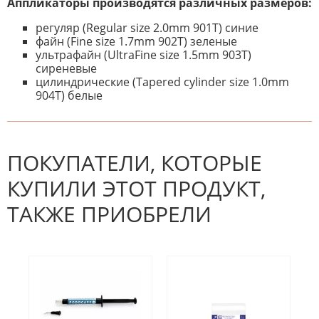
Аппликаторы производятся различных размеров
:
регуляр (Regular size 2.0mm 901Т) синие
файн (Fine size 1.7mm 902Т) зеленые
ультрафайн (UltraFine size 1.5mm 903Т)
сиреневые
цилиндрические (Tapered cylinder size 1.0mm
904Т) белые
К настоящему времени нет
НАПИШИТЕ ОТЗЫВ
отзывов. Вы можете стать первым!
Будьте первым, кто напишет
отзыв.
ПОКУПАТЕЛИ, КОТОРЫЕ
КУПИЛИ ЭТОТ ПРОДУКТ,
ТАКЖЕ ПРИОБРЕЛИ