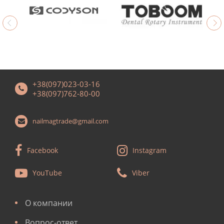
+38(097)023-03-16
+38(097)762-80-00
nailmagtrade@gmail.com
Facebook
Instagram
YouTube
Viber
О компании
Вопрос-ответ